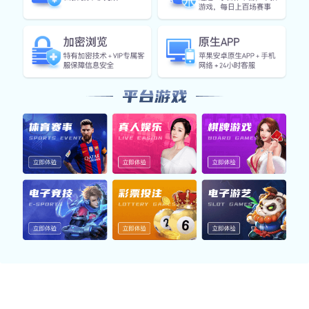
2、第二个小标题
老詹在骑士时期所展现出的篮球才华和领导力，对他的职业
生涯产生了深远影响。在那个阶段，他不仅锻炼出了超凡的
技术，更培养出了面对压力时冷静应对的心态。这些品质使
得他能够在后来的生涯中持续保持高水平表现。
此外，在骑士期间建立起来的人际关系网络，也为其后来的
团队合作提供了良好的基础。他与队友之间默契配合，与教
练组之间有效沟通，使得每场比赛都能发挥出最佳状态。这
种能力无疑是推动他后续成功的重要因素。
更重要的是，正是在这个阶段，他学会了承担责任。当球队
陷入困境时，他愿意站出来扛起大旗，为团队注入信心。这
种精神不仅影响到了身边的人，也成为后来年轻一代球员学
习和模仿的榜样。